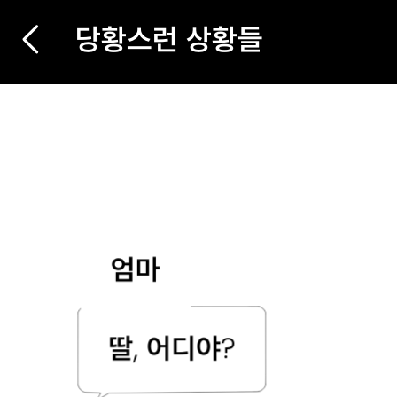
당황스런 상황들
엄마
딸, 어디야?